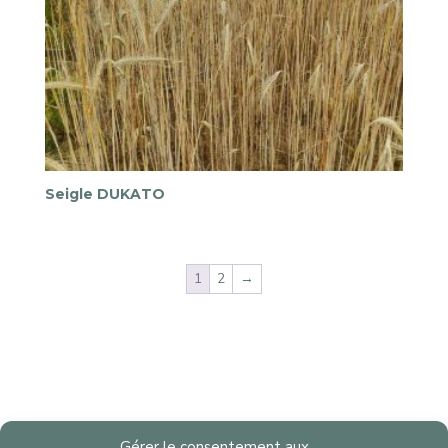
Seigle DUKATO
1
2
→
Gérer le consentement aux