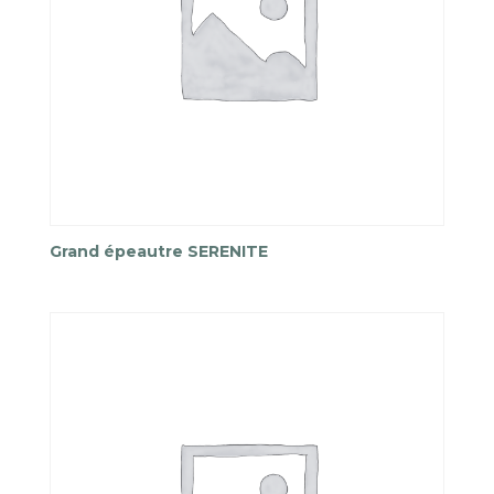
Grand épeautre SERENITE