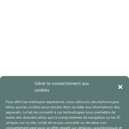
Gérer le consentement aux
cookies
Pour offrir les meilleures expériences, nous utilisons des technologies
telles que les cookies pour stocker et/ou accéder aux informations des
appareils. Le fait de consentir à ces technologies nous permettra de
traiter des données telles que le comportement de navigation ou les ID
uniques sur ce site. Le fait de ne pas consentir ou de retirer son
consentement peut avoir un effet négatif sur certaines caractéristiques et