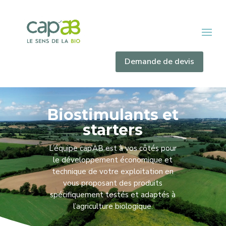
Demande de devis
Biostimulants et
starters
L’équipe cap’AB est à vos côtés pour
le développement économique et
technique de votre exploitation en
vous proposant des produits
spécifiquement testés et adaptés à
l’agriculture biologique.