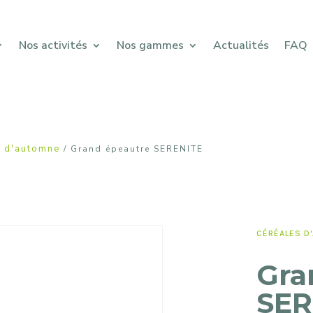
Nos activités
Nos gammes
Actualités
FAQ
s d'automne
/ Grand épeautre SERENITE
CÉRÉALES D
Gra
SER