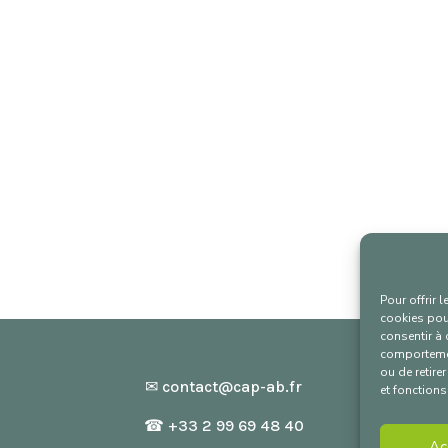
Pour offrir 
cookies pour
consentir à 
comportement
ou de retire
✉
contact@cap-ab.fr
et fonctions
☎ +33 2 99 69 48 40
Ac