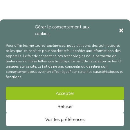
Gérer le consentement aux
cookies
Pour offrir les meilleures expériences, nous utilisons des technologies
telles que les cookies pour stocker et/ou accéder aux informations des
appareils. Le fait de consentir à ces technologies nous permettra de
traiter des données telles que le comportement de navigation ou les ID
uniques sur ce site. Le fait de ne pas consentir ou de retirer son
consentement peut avoir un effet négatif sur certaines caractéristiques et
✉
contact@cap-ab.fr
fonctions.
☎ +33 2 99 69 48 40
Accepter
Nous Contacter
Refuser
Livre de marque
Voir les préférences
Nos certificats
Plan du site
–
Mentions légales
–
© 2022, Eureden.