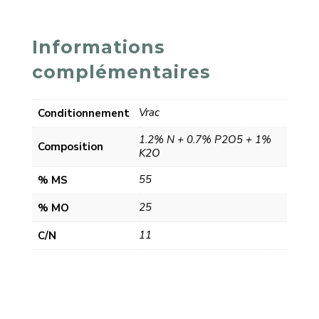
Informations
complémentaires
Vrac
Conditionnement
1.2% N + 0.7% P2O5 + 1%
Composition
K2O
55
% MS
25
% MO
11
C/N