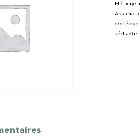
Mélange d
Associati
protéiqu
séchante.
mentaires