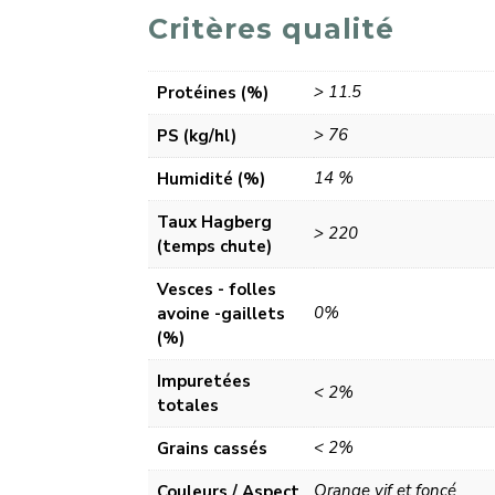
Critères qualité
> 11.5
Protéines (%)
> 76
PS (kg/hl)
14 %
Humidité (%)
Taux Hagberg
> 220
(temps chute)
Vesces - folles
0%
avoine -gaillets
(%)
Impuretées
< 2%
totales
< 2%
Grains cassés
Orange vif et foncé
Couleurs / Aspect