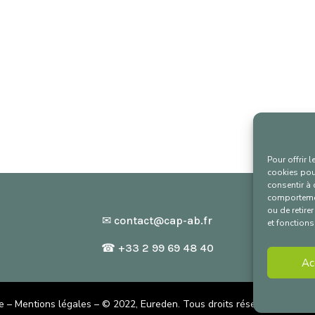
Pour offrir 
cookies pour
consentir à 
comportement
ou de retire
✉
contact@cap-ab.fr
et fonctions
☎ +33 2 99 69 48 40
Ac
e
–
Mentions légales
–
© 2022, Eureden. Tous droits réservés.
www.eu