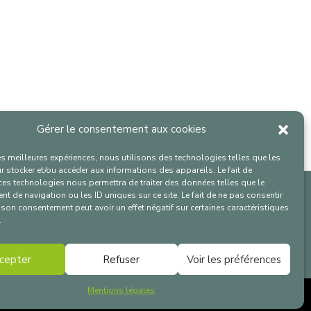
Gérer le consentement aux cookies
les meilleures expériences, nous utilisons des technologies telles que les
 stocker et/ou accéder aux informations des appareils. Le fait de
ces technologies nous permettra de traiter des données telles que le
 de navigation ou les ID uniques sur ce site. Le fait de ne pas consentir
r son consentement peut avoir un effet négatif sur certaines caractéristiques
Nous Contacter
.
Livre de marque
cepter
Refuser
Voir les préférences
Nos certificats
Mentions légales
reden.com