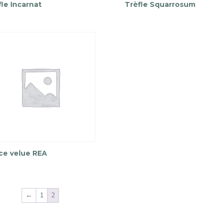
fle Incarnat
Trèfle Squarrosum
ce velue REA
←
1
2