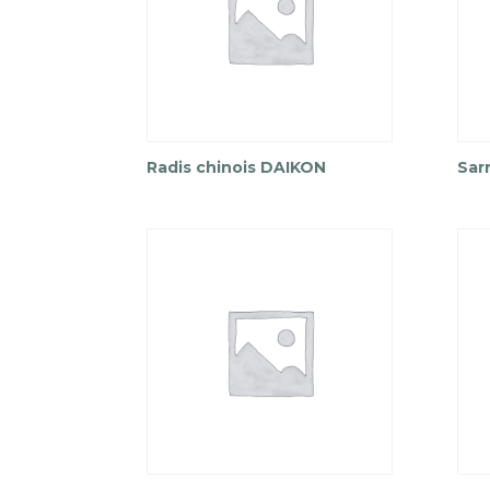
Radis chinois DAIKON
Sar